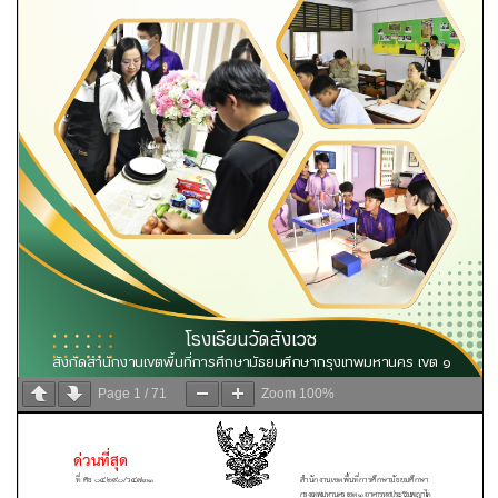
Page
1
/
71
Zoom
100%