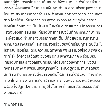
สุนทรภู่สู่วันภาษาไทย ร่วมกับสัปดาห์ห้องสมุด ประจำปีการศึกษา
2569 เพื่อส่งเสริมให้นักเรียนเห็นคุณค่าและความสำคัญของภาษา
ไทย ส่งเสริมการรักการอ่าน และสืบสานมรดกทางวรรณกรรมของ
ชาติ โดยได้รับเกียรติจาก ดร.สุพรรษา ธรรมสโรช ผู้อำนวยการ
โรงเรียนวัดสังเวช เป็นประธานในพิธีเปิด ภายในงานมีกิจกรรมการ
แสดงของนักเรียน และเกียรติบัตรการแข่งขันทักษะด้านภาษาไทย
และห้องสมุด ท่ามกลางบรรยากาศที่เต็มไปด้วยความสนุกสนาน
ความคิดสร้างสรรค์ และการมีส่วนร่วมของนักเรียนทุกระดับชั้น ใน
โอกาสนี้ โรงเรียนได้รับความเมตตาจาก พระธรรมวชิโรดม (พล อา
ภากโร) เจ้าอาวาสวัดสังเวชวิศยาราม เจ้าคณะภาค 6 ร่วมมอบ
เกียรติบัตรและรางวัลแก่นักเรียนที่ได้รับรางวัลจากการแข่งขัน
กิจกรรมต่าง ๆ เพื่อเป็นขวัญกำลังใจและเชิดชูความสามารถของ
นักเรียน กิจกรรมครั้งนี้ช่วยส่งเสริมให้นักเรียนได้พัฒนาทักษะด้าน
ภาษาไทย การอ่าน การค้นคว้า และการแสดงออกอย่างสร้างสรรค์
พร้อมทั้งปลูกฝังความภาคภูมิใจในภาษาไทยและวัฒนธรรมอันดี
งามของชาติ
ภาพกิจกรรม :