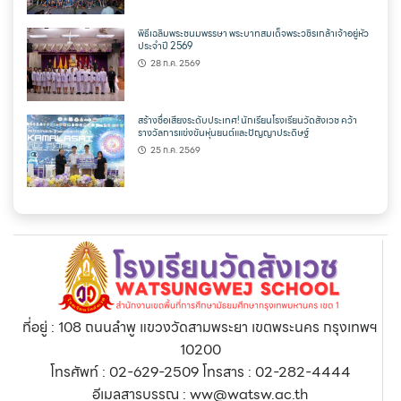
พิธีเฉลิมพระชนมพรรษา พระบาทสมเด็จพระวชิรเกล้าเจ้าอยู่หัว
ประจำปี 2569
28 ก.ค. 2569
สร้างชื่อเสียงระดับประเทศ! นักเรียนโรงเรียนวัดสังเวช คว้า
รางวัลการแข่งขันหุ่นยนต์และปัญญาประดิษฐ์
25 ก.ค. 2569
ที่อยู่ : 108 ถนนลำพู แขวงวัดสามพระยา เขตพระนคร กรุงเทพฯ
10200
โทรศัพท์ : 02-629-2509 โทรสาร : 02-282-4444
อีเมลสารบรรณ : ww@watsw.ac.th