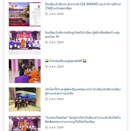
โรงเรียนวัดสังเวช รับรางวัล IQA AWARD ประจำปีการศึกษา
2568 ระดับยอดเยี่ยม
6 ส.ค. 2569
โรงเรียนวัดสังเวชเชิดชูเกียรตินักเรียน ผู้สร้างชื่อเสียงด้านหุ่น
ยนต์และ AI
6 ส.ค. 2569
กิจกรรมอิ่มบุญอรุณสวัสดิ์
6 ส.ค. 2569
เปิดโลกใต้ทะเล สู่ห้องเรียนแห่งอนาคต! นักเรียนวัดสังเวชเรียน
รู้ผ่านประสบการณ์จริง
6 ส.ค. 2569
“วันแห่งเกียรติยศ” เชิดชูนักกีฬาวัดสังเวช! ความสำเร็จที่สร้าง
ชื่อเสียงและความภาคภูมิใจให้แก่โรงเรียน
6 ส.ค. 2569