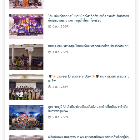
“วันแห่งเกียรติยศ” เชิดชูนักกีฬาวัดสังเวช! ความสำเร็จที่สร้าง
ชื่อเสียงและความภาคภูมิใจให้แก่โรงเรียน
6 ส.ค. 2569
ชัยชนะอันน่าภาคภูมิใจของทีมบาสเกตบอลโรงเรียนวัดสังเวช
4 ส.ค. 2569
Career Discovery Day
ค้นหาตัวตน สู่เส้นทาง
อาชีพ
3 ส.ค. 2569
สุดภาคภูมิใจ! นักกีฬาโรงเรียนวัดสังเวชสร้างชื่อเสียง คว้าชัย
ในกีฬากรุงเทพ
2 ส.ค. 2569
พิธีเฉลิมพระชนมพรรษา พระบาทสมเด็จพระวชิรเกล้าเจ้าอยู่หัว