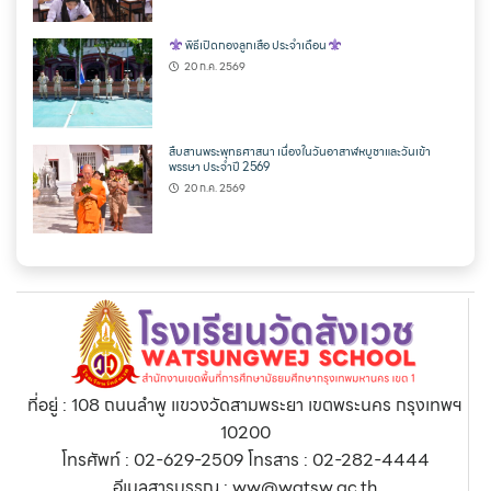
พิธีเปิดกองลูกเสือ ประจำเดือน
20 ก.ค. 2569
สืบสานพระพุทธศาสนา เนื่องในวันอาสาฬหบูชาและวันเข้า
พรรษา ประจำปี 2569
20 ก.ค. 2569
ที่อยู่ : 108 ถนนลำพู แขวงวัดสามพระยา เขตพระนคร กรุงเทพฯ
10200
โทรศัพท์ : 02-629-2509 โทรสาร : 02-282-4444
อีเมลสารบรรณ : ww@watsw.ac.th