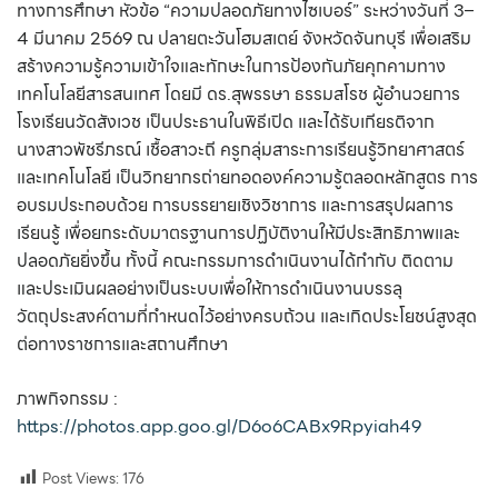
ทางการศึกษา หัวข้อ “ความปลอดภัยทางไซเบอร์” ระหว่างวันที่ 3–
4 มีนาคม 2569 ณ ปลายตะวันโฮมสเตย์ จังหวัดจันทบุรี เพื่อเสริม
สร้างความรู้ความเข้าใจและทักษะในการป้องกันภัยคุกคามทาง
เทคโนโลยีสารสนเทศ โดยมี ดร.สุพรรษา ธรรมสโรช ผู้อำนวยการ
โรงเรียนวัดสังเวช เป็นประธานในพิธีเปิด และได้รับเกียรติจาก
นางสาวพัชรีภรณ์
เชื้อสาวะถี ครูกลุ่มสาระการเรียนรู้วิทยาศาสตร์
และเทคโนโลยี เป็นวิทยากรถ่ายทอดองค์ความรู้ตลอดหลักสูตร การ
อบรมประกอบด้วย
การบรรยายเชิงวิชาการ และการสรุปผลการ
เรียนรู้ เพื่อยกระดับมาตรฐานการปฏิบัติงานให้มีประสิทธิภาพและ
ปลอดภัยยิ่งขึ้น ทั้งนี้
คณะกรรมการดำเนินงานได้กำกับ ติดตาม
และประเมินผลอย่างเป็นระบบ
เพื่อให้การดำเนินงานบรรลุ
วัตถุประสงค์ตามที่กำหนดไว้อย่างครบถ้วน
และเกิดประโยชน์สูงสุด
ต่อทางราชการและสถานศึกษา
ภาพกิจกรรม :
https://photos.app.goo.gl/D6o6CABx9Rpyiah49
Post Views:
176