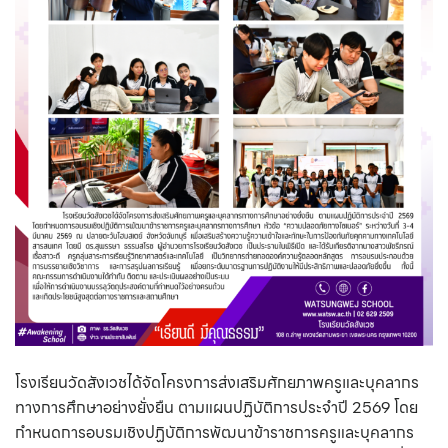
โรงเรียนวัดสังเวชได้จัดโครงการส่งเสริมศักยภาพครูและบุคลากร
ทางการศึกษาอย่างยั่งยืน ตามแผนปฏิบัติการประจำปี 2569
โดย
กำหนดการอบรมเชิงปฏิบัติการพัฒนาข้าราชการครูและบุคลากร