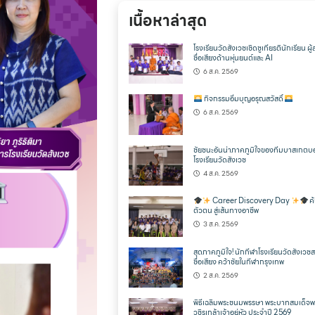
เนื้อหาล่าสุด
โรงเรียนวัดสังเวชเชิดชูเกียรตินักเรียน ผู้
ชื่อเสียงด้านหุ่นยนต์และ AI
6 ส.ค. 2569
กิจกรรมอิ่มบุญอรุณสวัสดิ์
6 ส.ค. 2569
ชัยชนะอันน่าภาคภูมิใจของทีมบาสเกตบ
โรงเรียนวัดสังเวช
4 ส.ค. 2569
Career Discovery Day
ค
ตัวตน สู่เส้นทางอาชีพ
3 ส.ค. 2569
สุดภาคภูมิใจ! นักกีฬาโรงเรียนวัดสังเวชส
ชื่อเสียง คว้าชัยในกีฬากรุงเทพ
2 ส.ค. 2569
พิธีเฉลิมพระชนมพรรษา พระบาทสมเด็จพ
วชิรเกล้าเจ้าอยู่หัว ประจำปี 2569