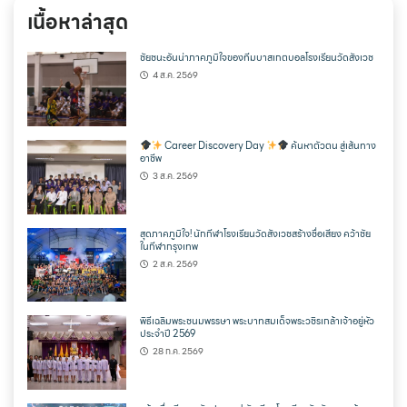
เนื้อหาล่าสุด
ชัยชนะอันน่าภาคภูมิใจของทีมบาสเกตบอลโรงเรียนวัดสังเวช
4 ส.ค. 2569
Career Discovery Day
ค้นหาตัวตน สู่เส้นทาง
อาชีพ
3 ส.ค. 2569
สุดภาคภูมิใจ! นักกีฬาโรงเรียนวัดสังเวชสร้างชื่อเสียง คว้าชัย
ในกีฬากรุงเทพ
2 ส.ค. 2569
พิธีเฉลิมพระชนมพรรษา พระบาทสมเด็จพระวชิรเกล้าเจ้าอยู่หัว
ประจำปี 2569
28 ก.ค. 2569