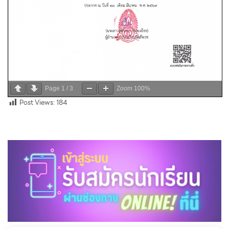
Page
1
/
3
Zoom
100%
Post Views:
184