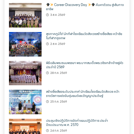
Career Discovery Day
ค้นหาตัวตน สู่เส้นทาง
อาชีพ
3 ส.ค. 2569
สุดภาคภูมิใจ! นักกีฬาโรงเรียนวัดสังเวชสร้างชื่อเสียง คว้าชัย
ในกีฬากรุงเทพ
2 ส.ค. 2569
พิธีเฉลิมพระชนมพรรษา พระบาทสมเด็จพระวชิรเกล้าเจ้าอยู่หัว
ประจำปี 2569
28 ก.ค. 2569
สร้างชื่อเสียงระดับประเทศ! นักเรียนโรงเรียนวัดสังเวช คว้า
รางวัลการแข่งขันหุ่นยนต์และปัญญาประดิษฐ์
25 ก.ค. 2569
ประชุมเชิงปฏิบัติการจัดทำแผนปฏิบัติการ ประจำ
ปีงบประมาณ พ.ศ. 2570
24 ก.ค. 2569