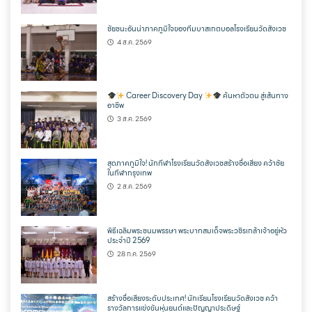
ชัยชนะอันน่าภาคภูมิใจของทีมบาสเกตบอลโรงเรียนวัดสังเวช
4 ส.ค. 2569
Career Discovery Day
ค้นหาตัวตน สู่เส้นทาง
อาชีพ
3 ส.ค. 2569
สุดภาคภูมิใจ! นักกีฬาโรงเรียนวัดสังเวชสร้างชื่อเสียง คว้าชัย
ในกีฬากรุงเทพ
2 ส.ค. 2569
พิธีเฉลิมพระชนมพรรษา พระบาทสมเด็จพระวชิรเกล้าเจ้าอยู่หัว
ประจำปี 2569
28 ก.ค. 2569
สร้างชื่อเสียงระดับประเทศ! นักเรียนโรงเรียนวัดสังเวช คว้า
รางวัลการแข่งขันหุ่นยนต์และปัญญาประดิษฐ์