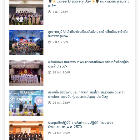
Career Discovery Day
ค้นหาตัวตน สู่เส้นทาง
อาชีพ
3 ส.ค. 2569
สุดภาคภูมิใจ! นักกีฬาโรงเรียนวัดสังเวชสร้างชื่อเสียง คว้าชัย
ในกีฬากรุงเทพ
2 ส.ค. 2569
พิธีเฉลิมพระชนมพรรษา พระบาทสมเด็จพระวชิรเกล้าเจ้าอยู่หัว
ประจำปี 2569
28 ก.ค. 2569
สร้างชื่อเสียงระดับประเทศ! นักเรียนโรงเรียนวัดสังเวช คว้า
รางวัลการแข่งขันหุ่นยนต์และปัญญาประดิษฐ์
25 ก.ค. 2569
ประชุมเชิงปฏิบัติการจัดทำแผนปฏิบัติการ ประจำ
ปีงบประมาณ พ.ศ. 2570
24 ก.ค. 2569